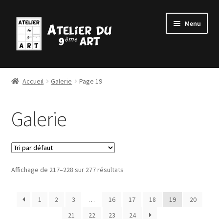
Aller
Aller
Menu
à
au
la
contenu
navigation
Accueil
Accueil
Galerie
Page 19
Ouvrir
BD
le
Galerie
menu
Ouvrir
Para BD
enfant
le
menu
Ouvrir
Galerie
enfant
le
menu
Affichage de 217–228 sur 277 résultats
Masterclass de l’Atelier
enfant
Team Building
1
2
3
…
16
17
18
19
20
21
22
23
24