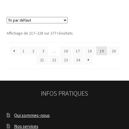
Affichage de 217–228 sur 277 résultats
1
2
3
…
16
17
18
19
20
21
22
23
24
INFOS PRATIQUES
Qui sommes-nous
Nos services