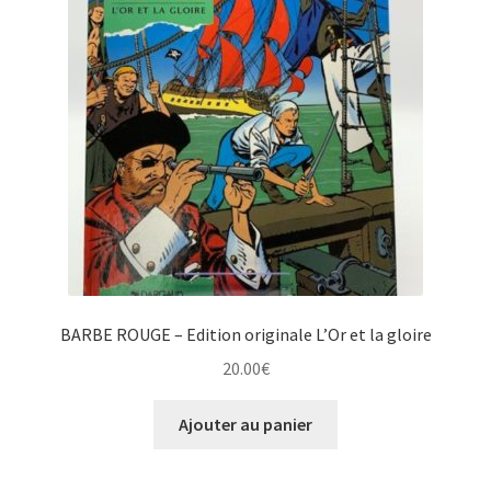
Ouvrir
Galerie
enfant
le
menu
Masterclass de l’Atelier
enfant
Team Building
BARBE ROUGE – Edition originale L’Or et la gloire
20.00
€
Ajouter au panier