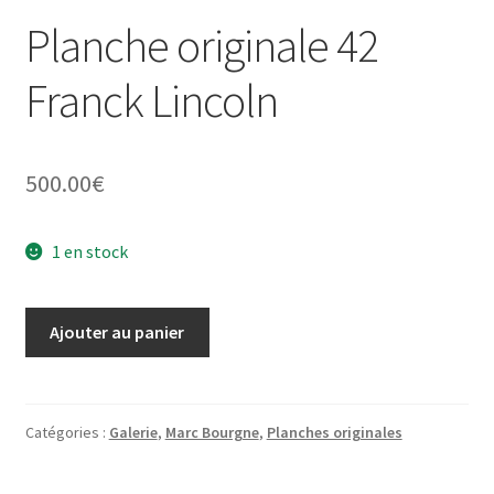
Planche originale 42
Franck Lincoln
500.00
€
1 en stock
quantité
Ajouter au panier
de
Planche
originale
42
Catégories :
Galerie
,
Marc Bourgne
,
Planches originales
Franck
Lincoln