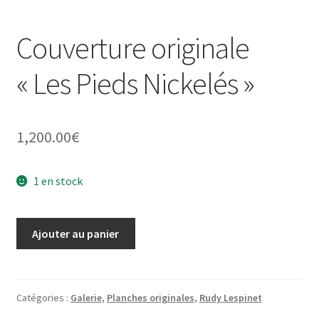
Couverture originale
« Les Pieds Nickelés »
1,200.00
€
1 en stock
quantité
Ajouter au panier
de
Couverture
originale
"Les
Catégories :
Galerie
,
Planches originales
,
Rudy Lespinet
Pieds