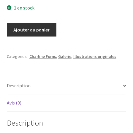
1 en stock
quantité
Ajouter au panier
de
Illustration
originale
"La
Catégories :
Charline Forns
,
Galerie
,
Illustrations originales
sentinelle
du
petit
Description
peuple,
Tome
1"
Avis (0)
Description