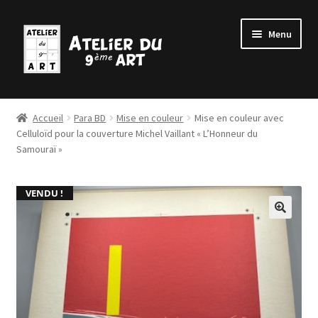
Aller
Aller
Menu
à
au
la
contenu
navigation
Accueil
Accueil
Para BD
Mise en couleur
Mise en couleur avec
Ouvrir
Celluloïd pour la couverture Michel Vaillant « L’Honneur du
BD
Samouraï »
le
menu
Ouvrir
Para BD
enfant
le
VENDU !
menu
Ouvrir
Galerie
enfant
le
🔍
menu
Masterclass de l’Atelier
enfant
Team Building