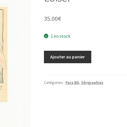
35.00
€
1 en stock
quantité
Ajouter au panier
de
Illustration
Offset
"Clochette"
Catégories :
Para BD
,
Sérigraphies
par
Loisel