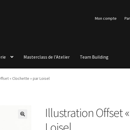
Mon compte
Pan
rie
Masterclass de l’Atelier
Team Building
Offset « Clochette » par Loisel
Illustration Offset 
🔍
Loisel