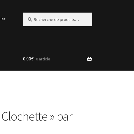
Recherche
Recherche
ier
pour :
0.00
€
0 article
« Clochette » par