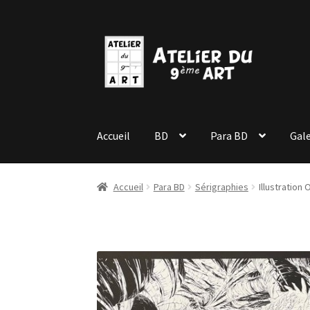
Aller
Aller
à
au
la
contenu
navigation
Accueil
BD
Para BD
Gale
Accueil
Para BD
Sérigraphies
Illustration