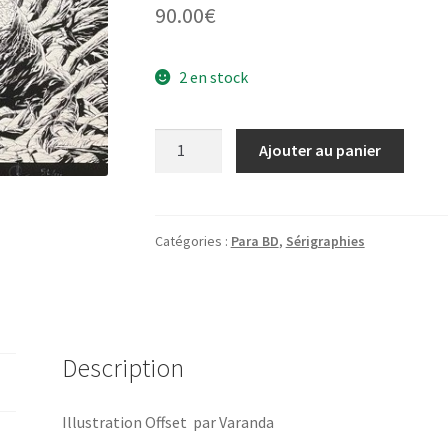
90.00
€
2 en stock
quantité
Ajouter au panier
de
Illustration
Offset
Varanda
Catégories :
Para BD
,
Sérigraphies
Description
Illustration Offset par Varanda