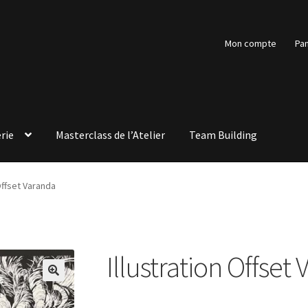
Mon compte
Pan
rie
Masterclass de l’Atelier
Team Building
 Offset Varanda
Illustration Offset
🔍