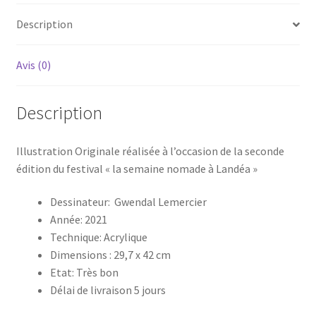
la
Description
semaine
Nomade"
Avis (0)
Description
Illustration Originale réalisée à l’occasion de la seconde
édition du festival « la semaine nomade à Landéa »
Dessinateur: Gwendal Lemercier
Année: 2021
Technique: Acrylique
Dimensions : 29,7 x 42 cm
Etat: Très bon
Délai de livraison 5 jours