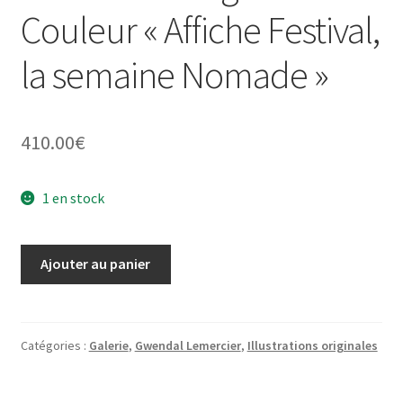
Couleur « Affiche Festival,
la semaine Nomade »
410.00
€
1 en stock
quantité
Ajouter au panier
de
Illustration
Originale
Couleur
Catégories :
Galerie
,
Gwendal Lemercier
,
Illustrations originales
"Affiche
Festival,