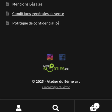
Mentions Légales
Conditions générales de vente
Politique de confidentialité
© 2025 - Atelier du 9ème art
Created by LB Cédric
0
Recherche
Recherche