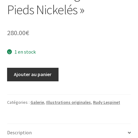
Pieds Nickelés »
280.00
€
1 en stock
quantité
Ajouter au panier
de
Illustration
originale
"Les
Catégories :
Galerie
,
Illustrations originales
,
Rudy Lespinet
Pieds
Nickelés"
Description