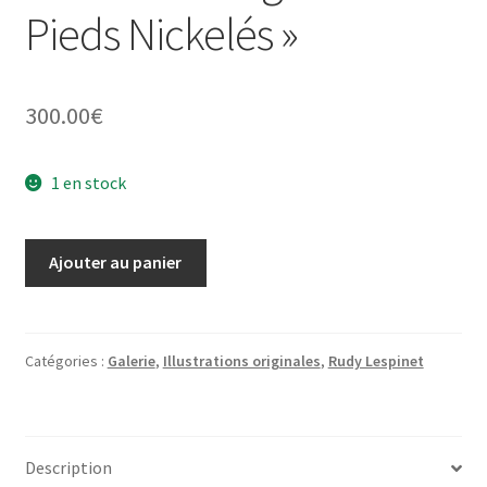
Pieds Nickelés »
300.00
€
1 en stock
quantité
Ajouter au panier
de
Illustration
originale
"Les
Catégories :
Galerie
,
Illustrations originales
,
Rudy Lespinet
Pieds
Nickelés"
Description