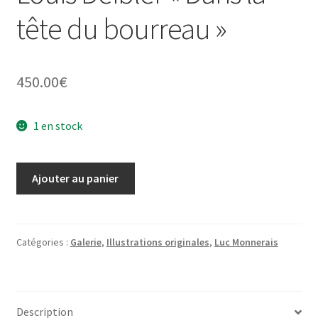
tête du bourreau »
450.00
€
1 en stock
quantité
Ajouter au panier
de
Illustration
originale
Louis
Catégories :
Galerie
,
Illustrations originales
,
Luc Monnerais
Deibler
"Dans
la
Description
tête