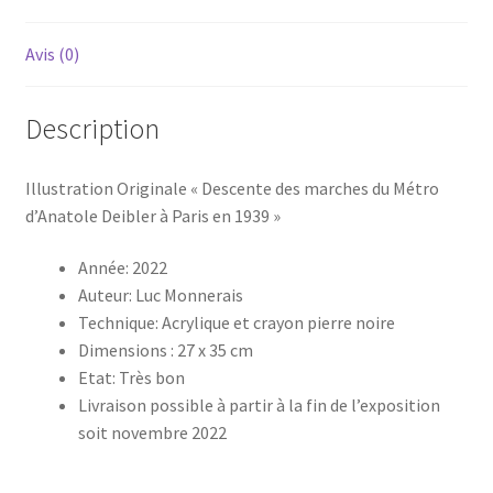
du
bourreau"
Avis (0)
Description
Illustration Originale « Descente des marches du Métro
d’Anatole Deibler à Paris en 1939 »
Année: 2022
Auteur: Luc Monnerais
Technique: Acrylique et crayon pierre noire
Dimensions : 27 x 35 cm
Etat: Très bon
Livraison possible à partir à la fin de l’exposition
soit novembre 2022