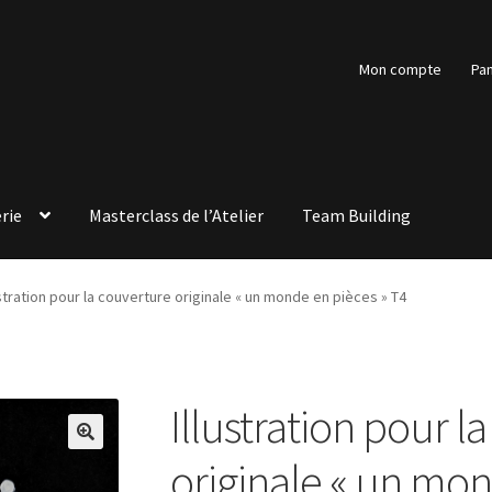
Mon compte
Pan
rie
Masterclass de l’Atelier
Team Building
ustration pour la couverture originale « un monde en pièces » T4
Illustration pour l
🔍
originale « un mon