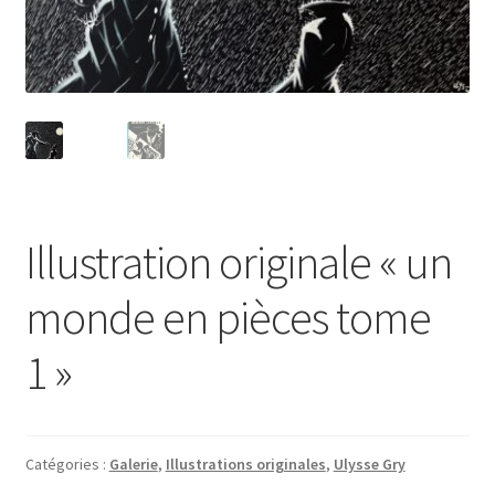
Illustration originale « un
monde en pièces tome
1 »
Catégories :
Galerie
,
Illustrations originales
,
Ulysse Gry