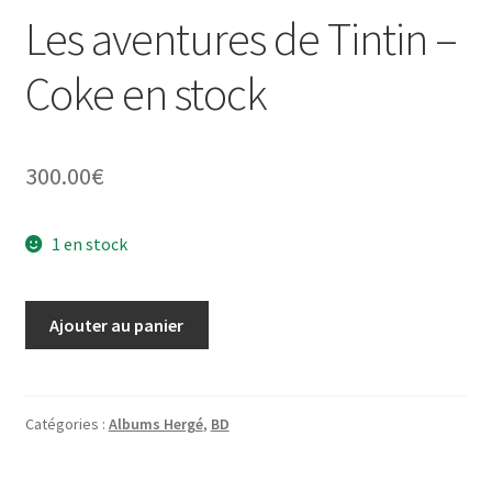
Les aventures de Tintin –
Coke en stock
300.00
€
1 en stock
quantité
Ajouter au panier
de
Les
aventures
de
Catégories :
Albums Hergé
,
BD
Tintin
-