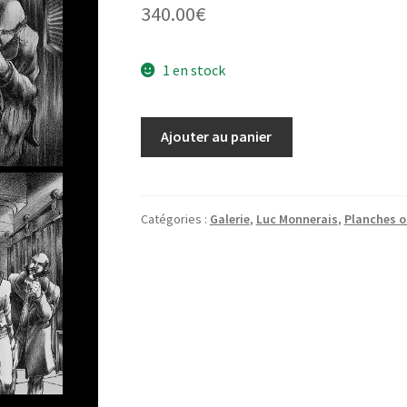
340.00
€
1 en stock
quantité
Ajouter au panier
de
Planche
Original
93
Catégories :
Galerie
,
Luc Monnerais
,
Planches o
"La
Jégado"