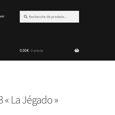
Recherche
Recherche
ier
pour :
0.00
€
0 article
3 « La Jégado »