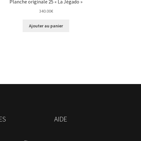
Planche originale 25 « La Jégado »
340.00
€
Ajouter au panier
ES
AIDE