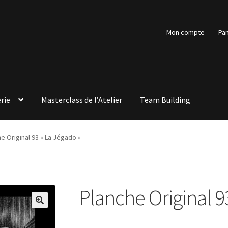
Mon compte
Pan
rie
Masterclass de l’Atelier
Team Building
e Original 93 « La Jégado »
Planche Original 9
🔍