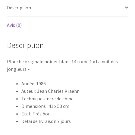
aigles
Description
décapitées"
Avis (0)
Description
Planche originale noir et blanc 14 tome 1 « La nuit des
jongleurs »
Année: 1986
Auteur: Jean Charles Kraehn
Technique: encre de chine
Dimensions : 41 x 53 cm
Etat: Très bon
Délai de livraison 7 jours