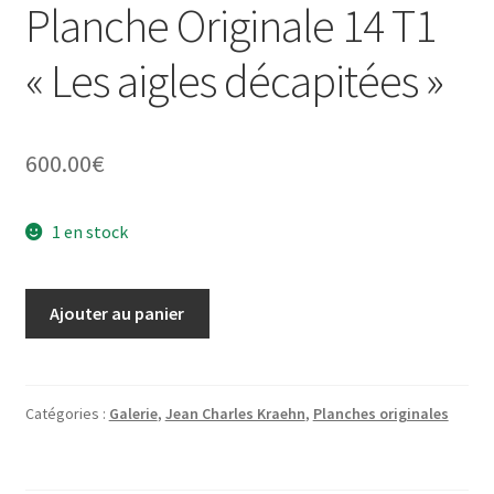
Planche Originale 14 T1
« Les aigles décapitées »
600.00
€
1 en stock
quantité
Ajouter au panier
de
Planche
Originale
14
Catégories :
Galerie
,
Jean Charles Kraehn
,
Planches originales
T1
"Les