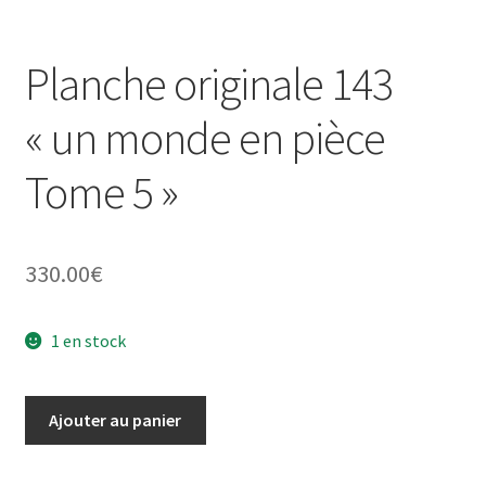
Planche originale 143
« un monde en pièce
Tome 5 »
330.00
€
1 en stock
quantité
Ajouter au panier
de
Planche