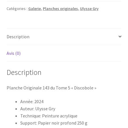
originale
143
Catégories :
Galerie
,
Planches originales
,
Ulysse Gry
"un
monde
en
Description
pièce
Tome
5"
Avis (0)
Description
Planche Originale 143 du Tome 5 « Discobole »
Année: 2024
Auteur: Ulysse Gry
Technique: Peinture acrylique
Support: Papier noir profond 250 g