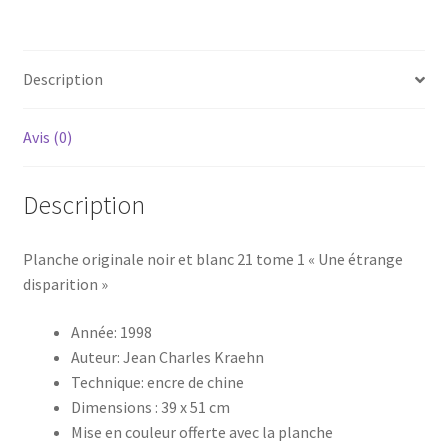
T1
"Gil
St
Description
André"
et
mise
Avis (0)
en
couleur
Description
Planche originale noir et blanc 21 tome 1 « Une étrange
disparition »
Année: 1998
Auteur: Jean Charles Kraehn
Technique: encre de chine
Dimensions : 39 x 51 cm
Mise en couleur offerte avec la planche