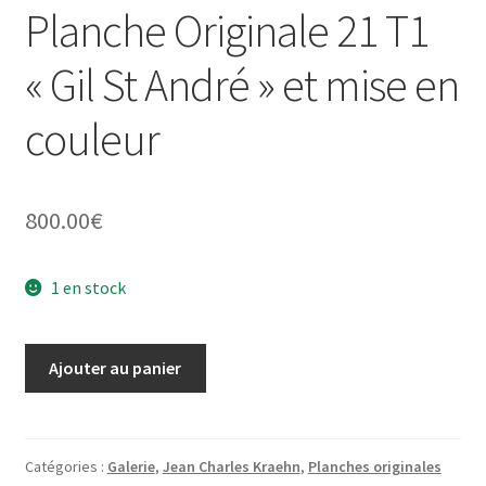
Planche Originale 21 T1
« Gil St André » et mise en
couleur
800.00
€
1 en stock
quantité
Ajouter au panier
de
Planche
Originale
21
Catégories :
Galerie
,
Jean Charles Kraehn
,
Planches originales