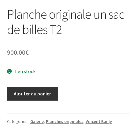
Planche originale un sac
de billes T2
900.00
€
1 en stock
quantité
Ajouter au panier
de
Planche
originale
un
Catégories :
Galerie
,
Planches originales
,
Vincent Bailly
sac
de