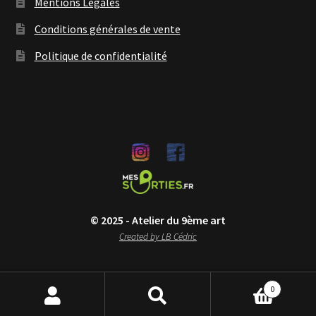
Mentions Légales
Conditions générales de vente
Politique de confidentialité
© 2025 - Atelier du 9ème art
Created by LB Cédric
0
Recherche
Recherche