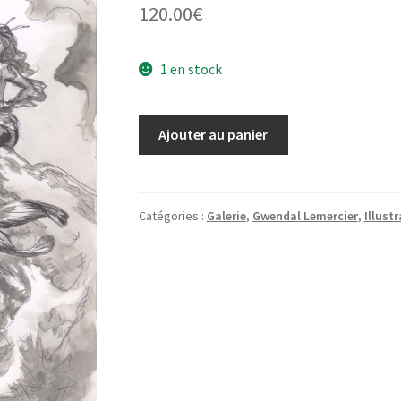
120.00
€
1 en stock
quantité
Ajouter au panier
de
Illustration
Original
Lavis
Catégories :
Galerie
,
Gwendal Lemercier
,
Illust