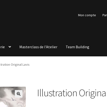
Mon compte
Pan
rie
Masterclass de l’Atelier
Team Building
ustration Original Lavis
Illustration Origina
🔍