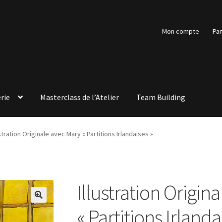
Mon compte
Pan
rie
Masterclass de l’Atelier
Team Building
ustration Originale avec Mary « Partitions Irlandaises »
Illustration Origin
🔍
« Partitions Irlanda