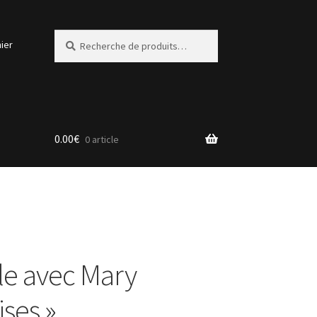
Recherche
Recherche
ier
pour :
0.00
€
0 article
ale avec Mary
ises »