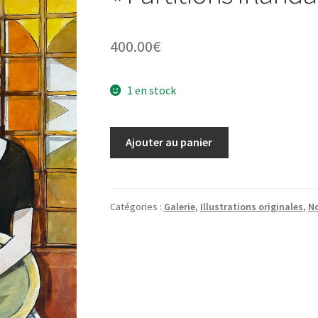
400.00
€
1 en stock
quantité
Ajouter au panier
de
Illustration
Originale
avec
Catégories :
Galerie
,
Illustrations originales
,
No
Mary
"Partitions
Irlandaises"