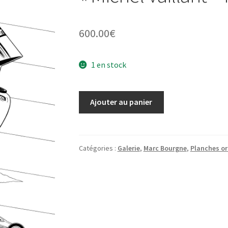
600.00
€
1 en stock
quantité
Ajouter au panier
de
Illustration
originale
de
Catégories :
Galerie
,
Marc Bourgne
,
Planches or
l'ex-
libris
"Michel
Vaillant
-
Rédemption"