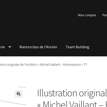
Mon compte
Pan
rie
Masterclass de l’Atelier
Team Building
ration originale de l’ex-libris « Michel Vaillant – Rédemption » TT
Illustration original
🔍
« Michel Vaillant 