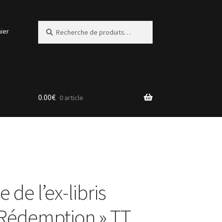
Recherche
Recherche
ier
pour :
0.00
€
0 article
e de l’ex-libris
– Rédemption » TT