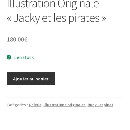
Illustration Originale
« Jacky et les pirates »
180.00
€
1 en stock
quantité
Ajouter au panier
de
Illustration
Originale
"Jacky
Catégories :
Galerie
,
Illustrations originales
,
Rudy Lespinet
et
les
pirates"