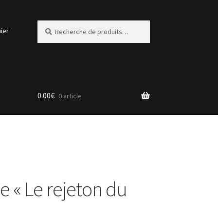
Recherche
Recherche
ier
pour :
0.00
€
0 article
le « Le rejeton du