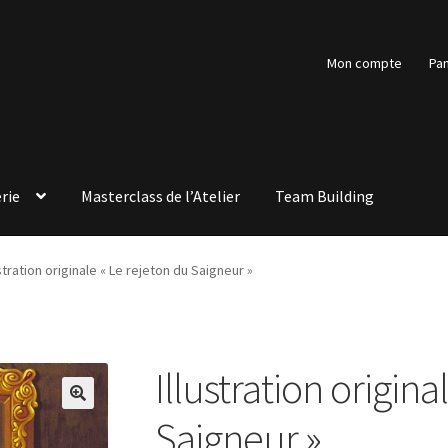
Mon compte
Pan
rie
Masterclass de l’Atelier
Team Building
ustration originale « Le rejeton du Saigneur »
Illustration origina
🔍
Saigneur »