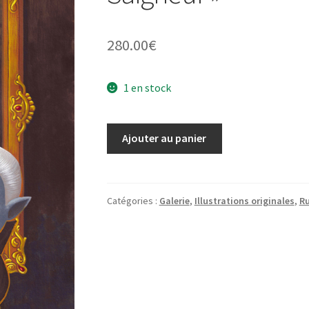
280.00
€
1 en stock
quantité
Ajouter au panier
de
Illustration
originale
"Le
Catégories :
Galerie
,
Illustrations originales
,
Ru
rejeton
du
Saigneur"