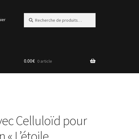
Recherche
Recherche
ier
pour :
0.00
€
0 article
vec Celluloïd pour
 « L’étoile