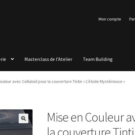
Mon compte
Pan
rie
Masterclass de l’Atelier
Team Building
ouleur avec Celluloïd pour la couverture Tintin « L’étoile Mystérieuse »
Mise en Couleur a
🔍
la couverture Tintin