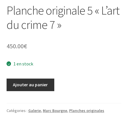
Planche originale 5 « L’art
du crime 7 »
450.00
€
1 en stock
quantité
Ajouter au panier
de
Planche
originale
5
Catégories :
Galerie
,
Marc Bourgne
,
Planches originales
"L'art
du