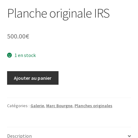
Planche originale IRS
500.00
€
1 en stock
quantité
Ajouter au panier
de
Planche
originale
IRS
Catégories :
Galerie
,
Marc Bourgne
,
Planches originales
Description